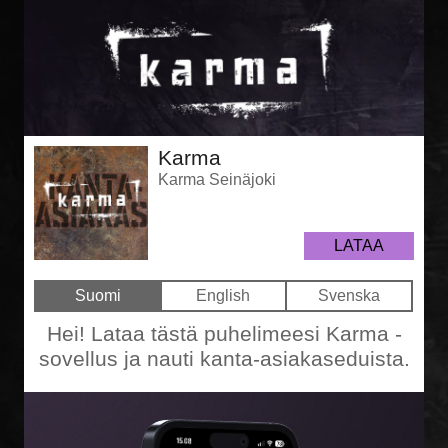
Karma
Karma Seinäjoki
LATAA
Suomi
English
Svenska
Hei! Lataa tästä puhelimeesi Karma -
sovellus ja nauti kanta-asiakaseduista.